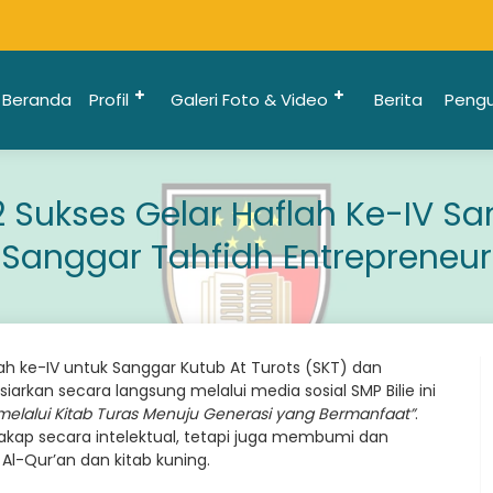
Beranda
Profil
Galeri Foto & Video
Berita
Peng
2 Sukses Gelar Haflah Ke-IV Sa
Sanggar Tahfidh Entrepreneur
ah ke-IV untuk Sanggar Kutub At Turots (SKT) dan
arkan secara langsung melalui media sosial SMP Bilie ini
elalui Kitab Turas Menuju Generasi yang Bermanfaat”
.
cakap secara intelektual, tetapi juga membumi dan
l-Qur’an dan kitab kuning.