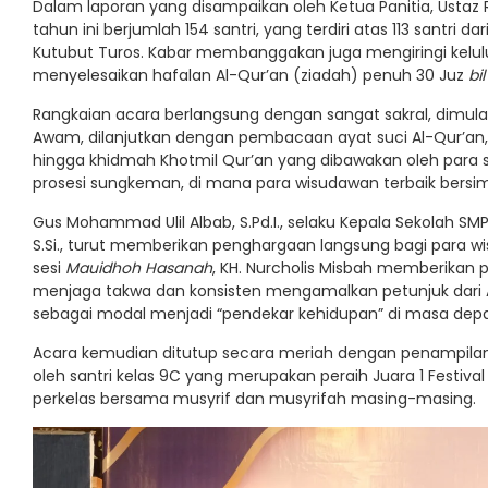
Dalam laporan yang disampaikan oleh Ketua Panitia, Ustaz 
tahun ini berjumlah 154 santri, yang terdiri atas 113 santri 
Kutubut Turos. Kabar membanggakan juga mengiringi kelulu
menyelesaikan hafalan Al-Qur’an (ziadah) penuh 30 Juz
bi
Rangkaian acara berlangsung dengan sangat sakral, dimulai
Awam, dilanjutkan dengan pembacaan ayat suci Al-Qur’an,
hingga khidmah Khotmil Qur’an yang dibawakan oleh para 
prosesi sungkeman, di mana para wisudawan terbaik bersi
Gus Mohammad Ulil Albab, S.Pd.I., selaku Kepala Sekolah SM
S.Si., turut memberikan penghargaan langsung bagi para w
sesi
Mauidhoh Hasanah
, KH. Nurcholis Misbah memberikan
menjaga takwa dan konsisten mengamalkan petunjuk dari Al-
sebagai modal menjadi “pendekar kehidupan” di masa dep
Acara kemudian ditutup secara meriah dengan penampila
oleh santri kelas 9C yang merupakan peraih Juara 1 Festival
perkelas bersama musyrif dan musyrifah masing-masing.