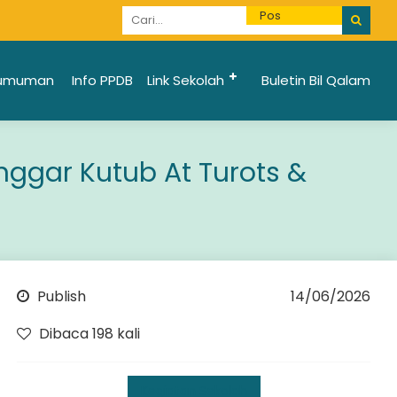
Informasi Penerimaan Santri Baru 2025/2026 bi
umuman
Info PPDB
Link Sekolah
Buletin Bil Qalam
nggar Kutub At Turots &
Publish
14/06/2026
Dibaca 198 kali
Kegiatan Sekolah