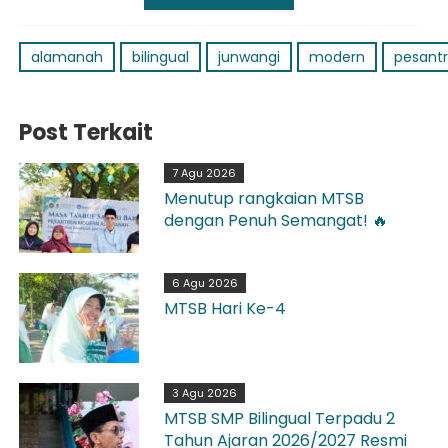
alamanah
bilingual
junwangi
modern
pesant
Post Terkait
7 Agu 2026
Menutup rangkaian MTSB
dengan Penuh Semangat! 🔥
6 Agu 2026
MTSB Hari Ke-4
3 Agu 2026
MTSB SMP Bilingual Terpadu 2
Tahun Ajaran 2026/2027 Resmi