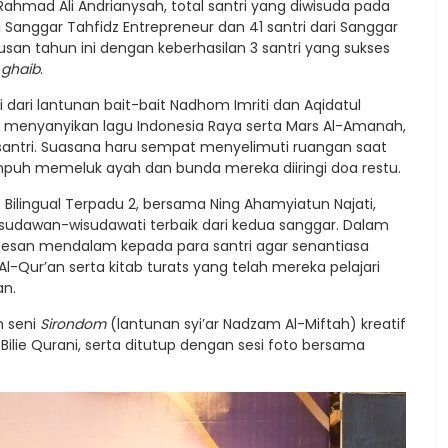
Rahmad Ali Andrianysah, total santri yang diwisuda pada
dari Sanggar Tahfidz Entrepreneur dan 41 santri dari Sanggar
san tahun ini dengan keberhasilan 3 santri yang sukses
l ghaib
.
 dari lantunan bait-bait Nadhom Imriti dan Aqidatul
 menyanyikan lagu Indonesia Raya serta Mars Al-Amanah,
santri. Suasana haru sempat menyelimuti ruangan saat
mpuh memeluk ayah dan bunda mereka diiringi doa restu.
P Bilingual Terpadu 2, bersama Ning Ahamyiatun Najati,
isudawan-wisudawati terbaik dari kedua sanggar. Dalam
 pesan mendalam kepada para santri agar senantiasa
Qur’an serta kitab turats yang telah mereka pelajari
an.
n seni
Sirondom
(lantunan syi’ar Nadzam Al-Miftah) kreatif
 Bilie Qurani, serta ditutup dengan sesi foto bersama