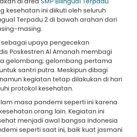
dakan di area
SMP Bilingual Terpadu
kesehatan ini diikuti oleh seluruh
ngual Terpadu 2 di bawah arahan dari
asing-masing.
n sebagai upaya pengecekan
Medis Poskestren Al Amanah membagi
dua gelombang; gelombang pertama
ntuk santri putra. Meskipun dibagi
amun kegiatan tetap dilakukan di hari
hi protokol kesehatan.
lam masa pandemi seperti ini karena
sehatan orang lain. Kegiatan ini
sehat menjadi awal bangsa Indonesia
mi seperti saat ini, baik kuat jasmani