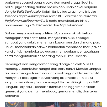
berkarya sebagai penulis buku dan penulis lagu. Saat ini,
beliau juga sedang dalam proses penulisan novel berjudul
Jungkir Balik Dunia Lala
. Selain itu, beliau turut menulis buku
Pesona Langit Junwangi
bersama KH. Fahrizal dan
Catatan
Perjalanan Melbourne–Turki
, serta menciptakan lirik dan
aransemen lagu
3 Dasawarsa
dan
Lagu Marhalah
.
Dalam penyampaiannya,
Miss LA
, sapaan akrab beliau,
mengajak para santri untuk menjadikan buku sebagai
sahabat yang selalu menemani kapan pun dan di mana pun.
Beliau menekankan bahwa kebiasaan membaca merupakan
kunci untuk membuka wawasan, memperluas pengetahuan,
serta mengantarkan seseorang menuju kesuksesan.
Semangat dan pengalaman yang dibagikan oleh Miss LA
mendapat sambutan hangat dari para santri. Mereka tampak
antusias mengikuti seminar dari awal hingga akhir serta aktif
menyimak berbagai motivasi yang disampaikan. Melalui
kegiatan ini, diharapkan semangat literasi di lingkungan SMP
Bilingual Terpadu 2 semakin tumbuh sehingga melahirkan
generasi yang gemar membaca, gemar menulis, dan terus
berkarya.