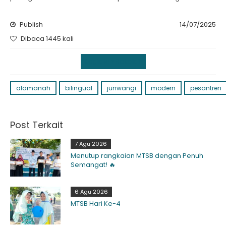
Publish
14/07/2025
Dibaca 1445 kali
Kegiatan Sekolah
alamanah
bilingual
junwangi
modern
pesantren
Post Terkait
7 Agu 2026
Menutup rangkaian MTSB dengan Penuh
Semangat! 🔥
6 Agu 2026
MTSB Hari Ke-4