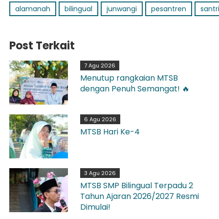
alamanah
bilingual
junwangi
pesantren
santr
Post Terkait
7 Agu 2026
Menutup rangkaian MTSB
dengan Penuh Semangat! 🔥
6 Agu 2026
MTSB Hari Ke-4
3 Agu 2026
MTSB SMP Bilingual Terpadu 2
Tahun Ajaran 2026/2027 Resmi
Dimulai!