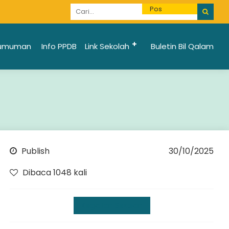
Informasi Penerimaan Santri Baru 2025/2026 bi
umuman
Info PPDB
Link Sekolah
Buletin Bil Qalam
Publish
30/10/2025
Dibaca 1048 kali
Kegiatan Sekolah