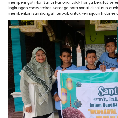
memperingati Hari Santri Nasional tidak hanya bersifat sere
lingkungan masyarakat. Semoga para santri di seluruh dun
memberikan sumbangsih terbaik untuk kemajuan Indonesia