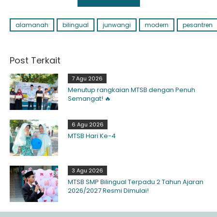
alamanah
bilingual
junwangi
modern
pesantren
Post Terkait
7 Agu 2026
Menutup rangkaian MTSB dengan Penuh
Semangat! 🔥
6 Agu 2026
MTSB Hari Ke-4
3 Agu 2026
MTSB SMP Bilingual Terpadu 2 Tahun Ajaran
2026/2027 Resmi Dimulai!