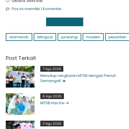
Dibaca 3899 kali
Pos ini memiliki 1 Komentar
Kegiatan Sekolah
alamanah
bilingual
junwangi
modern
pesantren
Post Terkait
7 Agu 2026
Menutup rangkaian MTSB dengan Penuh
Semangat! 🔥
6 Agu 2026
MTSB Hari Ke-4
3 Agu 2026