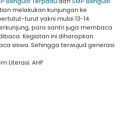
P Bilingual Terpadu
dan
SMP Bilingual
tian melakukan kunjungan ke
rtutut-turut yakni mulai 13-14
erkunjung, para santri juga membaca
ibaca. Kegiatan ini diharapkan
ca siswa. Sehingga terwujud generasi
m Literasi. AHP