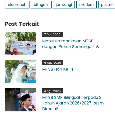
alamanah
bilingual
junwangi
modern
pesant
Post Terkait
7 Agu 2026
Menutup rangkaian MTSB
dengan Penuh Semangat! 🔥
6 Agu 2026
MTSB Hari Ke-4
3 Agu 2026
MTSB SMP Bilingual Terpadu 2
Tahun Ajaran 2026/2027 Resmi
Dimulai!