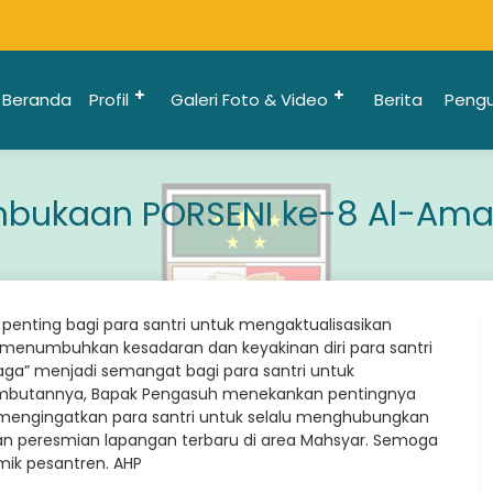
Beranda
Profil
Galeri Foto & Video
Berita
Peng
bukaan PORSENI ke-8 Al-Am
ting bagi para santri untuk mengaktualisasikan
n menumbuhkan kesadaran dan keyakinan diri para santri
ahraga” menjadi semangat bagi para santri untuk
mbutannya, Bapak Pengasuh menekankan pentingnya
ta mengingatkan para santri untuk selalu menghubungkan
gan peresmian lapangan terbaru di area Mahsyar. Semoga
mik pesantren. AHP