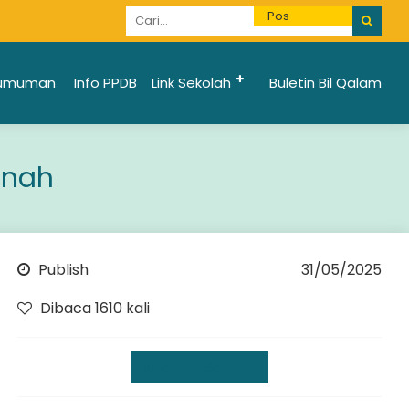
Informasi Penerimaan Santri Baru 2025/2026 bi
umuman
Info PPDB
Link Sekolah
Buletin Bil Qalam
anah
Publish
31/05/2025
Dibaca 1610 kali
Kegiatan Sekolah