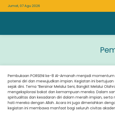
Jumat, 07 Agu 2026
Pem
Pembukaan PORSENI ke-8 Al-Amanah menjadi momentum pen
potensi diri dan mewujudkan impian. Kegiatan ini bertujua
sejak dini. Tema “Bersinar Melalui Seni, Bangkit Melalui Ol
mengeksplorasi bakat dan kemampuan mereka. Dalam sa
spiritualitas dan kesadaran diri dalam meraih impian, ser
hati mereka dengan Allah. Acara ini juga dimeriahkan den
kegiatan ini membawa manfaat bagi seluruh civitas akade