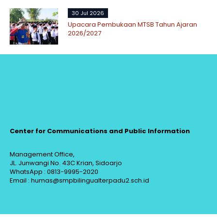
30 Jul 2026
Upacara Pembukaan MTSB Tahun Ajaran
2026/2027
Center for Communications and Public Information
Management Office,
JL. Junwangi No. 43C Krian, Sidoarjo
WhatsApp : 0813-9995-2020
Email : humas@smpbilingualterpadu2.sch.id