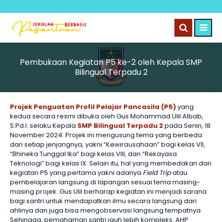
Pembukaan Kegiatan P5 ke-2 oleh Kepala SMP
Bilingual Terpadu 2
Projek Penguatan Profil Pelajar Pancasila (P5)
yang
kedua secara resmi dibuka oleh Gus Mohammad Ulil Albab,
S.Pd.I. selaku Kepala
SMP Bilingual Terpadu 2
pada Senin, 18
November 2024. Projek ini mengusung tema yang berbeda
dari setiap jenjangnya, yakni “Kewirausahaan” bagi kelas VII,
“Bhineka Tunggal Ika” bagi kelas VIII, dan “Rekayasa
Teknologi” bagi kelas IX. Selain itu, hal yang membedakan dari
kegiatan P5 yang pertama yakni adanya
Field Trip
atau
pembelajaran langsung di lapangan sesuai tema masing-
masing projek. Gus Ulil berharap kegiatan ini menjadi sarana
bagi santri untuk mendapatkan ilmu secara langsung dari
ahlinya dan juga bisa mengobservasi langsung tempatnya.
Sehingga, pemahaman santri jauh lebih kompleks. AHP