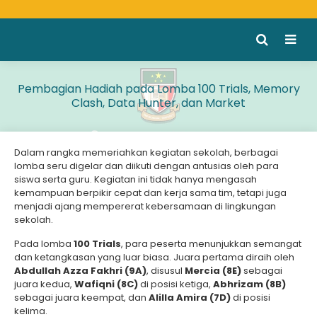
Pembagian Hadiah pada Lomba 100 Trials, Memory
Clash, Data Hunter, dan Market
Dalam rangka memeriahkan kegiatan sekolah, berbagai
lomba seru digelar dan diikuti dengan antusias oleh para
siswa serta guru. Kegiatan ini tidak hanya mengasah
kemampuan berpikir cepat dan kerja sama tim, tetapi juga
menjadi ajang mempererat kebersamaan di lingkungan
sekolah.
Pada lomba
100 Trials
, para peserta menunjukkan semangat
dan ketangkasan yang luar biasa. Juara pertama diraih oleh
Abdullah Azza Fakhri (9A)
, disusul
Mercia (8E)
sebagai
juara kedua,
Wafiqni (8C)
di posisi ketiga,
Abhrizam (8B)
sebagai juara keempat, dan
Alilla Amira (7D)
di posisi
kelima.