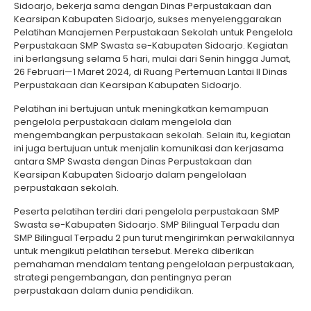
Sidoarjo, bekerja sama dengan Dinas Perpustakaan dan
Kearsipan Kabupaten Sidoarjo, sukses menyelenggarakan
Pelatihan Manajemen Perpustakaan Sekolah untuk Pengelola
Perpustakaan SMP Swasta se-Kabupaten Sidoarjo. Kegiatan
ini berlangsung selama 5 hari, mulai dari Senin hingga Jumat,
26 Februari—1 Maret 2024, di Ruang Pertemuan Lantai II Dinas
Perpustakaan dan Kearsipan Kabupaten Sidoarjo.
Pelatihan ini bertujuan untuk meningkatkan kemampuan
pengelola perpustakaan dalam mengelola dan
mengembangkan perpustakaan sekolah. Selain itu, kegiatan
ini juga bertujuan untuk menjalin komunikasi dan kerjasama
antara SMP Swasta dengan Dinas Perpustakaan dan
Kearsipan Kabupaten Sidoarjo dalam pengelolaan
perpustakaan sekolah.
Peserta pelatihan terdiri dari pengelola perpustakaan SMP
Swasta se-Kabupaten Sidoarjo. SMP Bilingual Terpadu dan
SMP Bilingual Terpadu 2 pun turut mengirimkan perwakilannya
untuk mengikuti pelatihan tersebut. Mereka diberikan
pemahaman mendalam tentang pengelolaan perpustakaan,
strategi pengembangan, dan pentingnya peran
perpustakaan dalam dunia pendidikan.