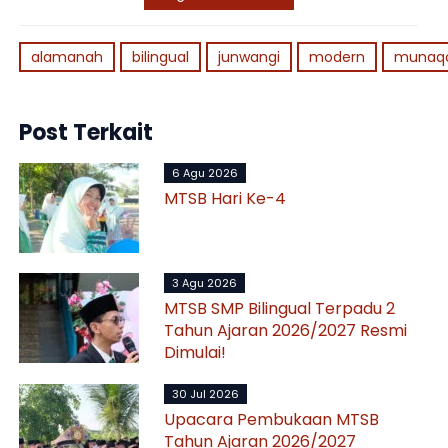
alamanah
bilingual
junwangi
modern
munaq
Post Terkait
6 Agu 2026
MTSB Hari Ke-4
3 Agu 2026
MTSB SMP Bilingual Terpadu 2
Tahun Ajaran 2026/2027 Resmi
Dimulai!
30 Jul 2026
Upacara Pembukaan MTSB
Tahun Ajaran 2026/2027