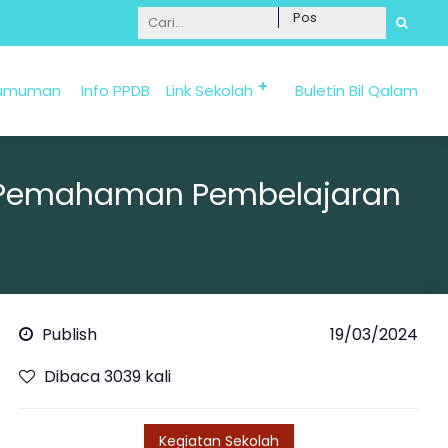
Informasi Penerimaan Santri Baru 2025/2026 bi
umuman
Info PPDB
Link Sekolah
Buletin Bil Qalam
n Pemahaman Pembelajaran
Publish
19/03/2024
Dibaca 3039 kali
Kegiatan Sekolah