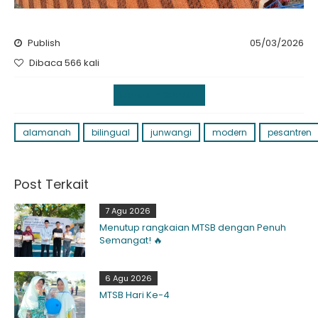
Publish
05/03/2026
Dibaca 566 kali
Kegiatan Sekolah
alamanah
bilingual
junwangi
modern
pesantren
Post Terkait
7 Agu 2026
Menutup rangkaian MTSB dengan Penuh
Semangat! 🔥
6 Agu 2026
MTSB Hari Ke-4