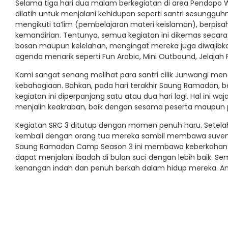
Selama tiga hari dua malam berkegiatan di area Pendopo W
dilatih untuk menjalani kehidupan seperti santri sesunggu
mengikuti ta’lim (pembelajaran materi keislaman), berpisah 
kemandirian. Tentunya, semua kegiatan ini dikemas seca
bosan maupun kelelahan, mengingat mereka juga diwajibka
agenda menarik seperti Fun Arabic, Mini Outbound, Jelajah
Kami sangat senang melihat para santri cilik Junwangi men
kebahagiaan. Bahkan, pada hari terakhir Saung Ramadan,
kegiatan ini diperpanjang satu atau dua hari lagi. Hal ini 
menjalin keakraban, baik dengan sesama peserta maupun p
Kegiatan SRC 3 ditutup dengan momen penuh haru. Setelah ti
kembali dengan orang tua mereka sambil membawa suveni
Saung Ramadan Camp Season 3 ini membawa keberkahan d
dapat menjalani ibadah di bulan suci dengan lebih baik. 
kenangan indah dan penuh berkah dalam hidup mereka. Am