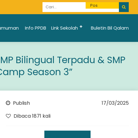
Informasi Penerimaan Santri Baru 2025/2026 bi
umuman
Info PPDB
Link Sekolah
Buletin Bil Qalam
MP Bilingual Terpadu & SMP
 Camp Season 3”
Publish
17/03/2025
Dibaca 1871 kali
Kegiatan Sekolah