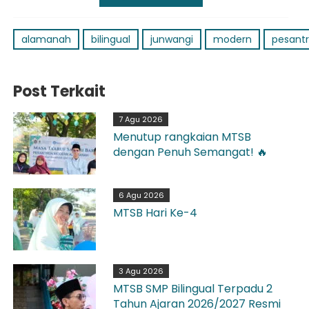
alamanah
bilingual
junwangi
modern
pesant
Post Terkait
7 Agu 2026
Menutup rangkaian MTSB
dengan Penuh Semangat! 🔥
6 Agu 2026
MTSB Hari Ke-4
3 Agu 2026
MTSB SMP Bilingual Terpadu 2
Tahun Ajaran 2026/2027 Resmi