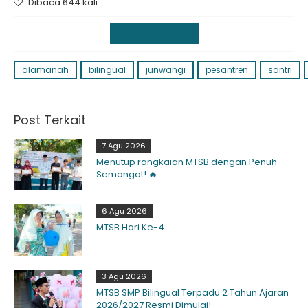
Dibaca 644 kali
Kegiatan Sekolah
alamanah
bilingual
junwangi
pesantren
santri
Post Terkait
7 Agu 2026
Menutup rangkaian MTSB dengan Penuh
Semangat! 🔥
6 Agu 2026
MTSB Hari Ke-4
3 Agu 2026
MTSB SMP Bilingual Terpadu 2 Tahun Ajaran
2026/2027 Resmi Dimulai!