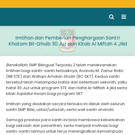
Imtihan dan Pemberian Penghargaan Santri
Khatam Bil-Ghoib 30 Juz dan Kitab Al Miftah 4 Jilid
Barakallah
, SMP Bilingual Terpadu 2 telah melaksanakan
Imtihan bagi santri-santri terbaiknya, Ananda M. Zainur Ridlo
(9B STE) dan Wafiqni Amalan Sholih (8C SKT). Kedua santri
tersebut telah melampaui batas dari ketentuan sekolah, yaitu
hafal 30 Juz untuk program STE dan Hafal Al-Miftah 4 jilid serta
kitab Aqidatul Awam bagi program SKT.
Imtihan yang diadakan secara terbuka ini diikuti oleh seluruh
santri SMP Bilie, ustaz/ustazah, serta wali santri ananda.
Semoga prestasi para santri ini bisa membawa keberkahan
bagi sekolah dan pesantren, serta menjadi motivasi bagi
santri-santri lainnya untuk terus meningkatkan kemampuan