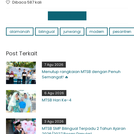
Dibaca 587 kali
Kegiatan Sekolah
alamanah
bilingual
junwangi
modern
pesantren
Post Terkait
7 Agu 2026
Menutup rangkaian MTSB dengan Penuh
Semangat! 🔥
6 Agu 2026
MTSB Hari Ke-4
3 Agu 2026
MTSB SMP Bilingual Terpadu 2 Tahun Ajaran
2026/2027 Resmi Dimulai!