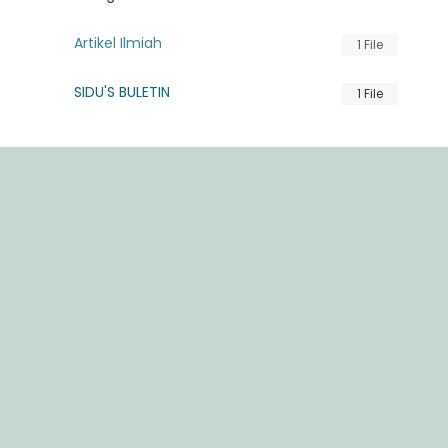
Artikel Ilmiah
1 File
SIDU'S BULETIN
1 File