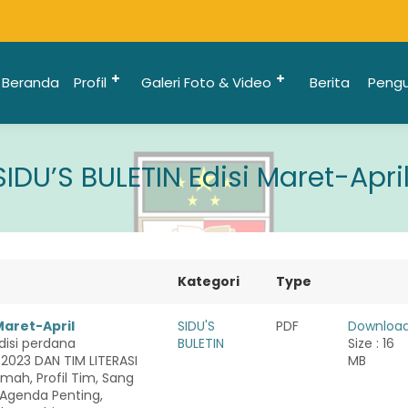
Beranda
Profil
Galeri Foto & Video
Berita
Peng
SIDU’S BULETIN Edisi Maret-Apri
Kategori
Type
Maret-April
SIDU'S
PDF
Downloa
edisi perdana
BULETIN
Size : 16
-2023 DAN TIM LITERASI
MB
mah, Profil Tim, Sang
 Agenda Penting,