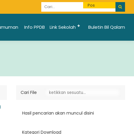
Informasi Penerimaan Santri Baru 2025/2026 bi
umuman
Info PPDB
Link Sekolah
Buletin Bil Qalam
l
Cari File
d
Hasil pencarian akan muncul disini
Kategori Download