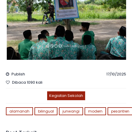
Publish
17/10/2025
Dibaca 1090 kali
Kegiatan Sekolah
alamanah
bilingual
junwangi
modern
pesantren