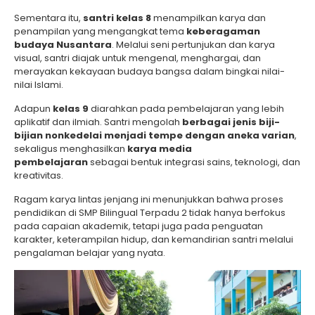
Sementara itu,
santri kelas 8
menampilkan karya dan
penampilan yang mengangkat tema
keberagaman
budaya Nusantara
. Melalui seni pertunjukan dan karya
visual, santri diajak untuk mengenal, menghargai, dan
merayakan kekayaan budaya bangsa dalam bingkai nilai-
nilai Islami.
Adapun
kelas 9
diarahkan pada pembelajaran yang lebih
aplikatif dan ilmiah. Santri mengolah
berbagai jenis biji-
bijian nonkedelai menjadi tempe dengan aneka varian
,
sekaligus menghasilkan
karya media
pembelajaran
sebagai bentuk integrasi sains, teknologi, dan
kreativitas.
Ragam karya lintas jenjang ini menunjukkan bahwa proses
pendidikan di SMP Bilingual Terpadu 2 tidak hanya berfokus
pada capaian akademik, tetapi juga pada penguatan
karakter, keterampilan hidup, dan kemandirian santri melalui
pengalaman belajar yang nyata.