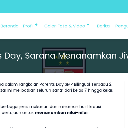
Beranda
Profil
Galeri Foto & Video
Berita
Peng
nts Day, Sarana Menanamkan Ji
ma dalam rangkaian Parents Day SMP Bilingual Terpadu 2
zar ini melibatkan seluruh santri dari kelas 7 hingga kelas
n berbagai jenis makanan dan minuman hasil kreasi
i bertujuan untuk
menanamkan nilai-nilai