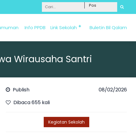
Informasi Penerimaan Santri Baru 2025/2026 bi
umuman
Info PPDB
Link Sekolah
Buletin Bil Qalam
wa Wirausaha Santri
Publish
08/02/2026
Dibaca 655 kali
Kegiatan Sekolah