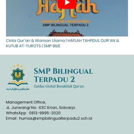
Cinta Qur’an & Warisan Ulama | HAFLAH TAHFIDUL QUR’AN &
KUTUB AT-TUROTS | SMP BILIE
Management Office,
JL. Junwangi No. 43C Krian, Sidoarjo
WhatsApp : 0813-9995-2020
Email : humas@smpbilingualterpadu2.sch.id