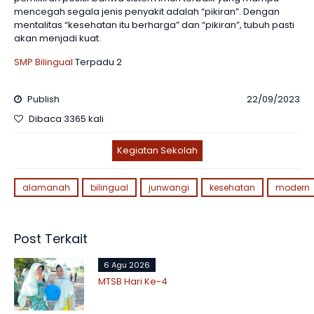
mencegah segala jenis penyakit adalah “pikiran”. Dengan
mentalitas “kesehatan itu berharga” dan “pikiran”, tubuh pasti
akan menjadi kuat.
SMP Bilingual
Terpadu 2
Publish
22/09/2023
Dibaca 3365 kali
Kegiatan Sekolah
alamanah
bilingual
junwangi
kesehatan
modern
Post Terkait
6 Agu 2026
MTSB Hari Ke-4