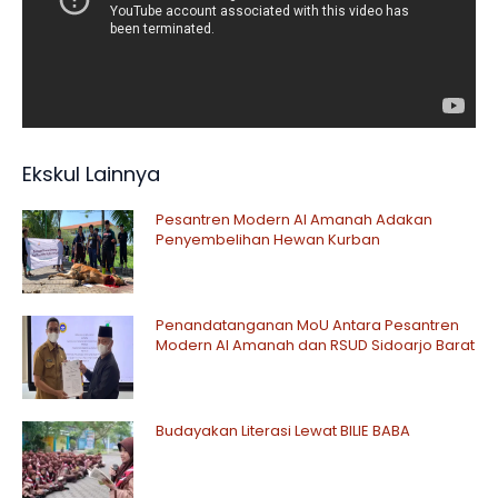
Ekskul Lainnya
Pesantren Modern Al Amanah Adakan
Penyembelihan Hewan Kurban
Penandatanganan MoU Antara Pesantren
Modern Al Amanah dan RSUD Sidoarjo Barat
Budayakan Literasi Lewat BILIE BABA