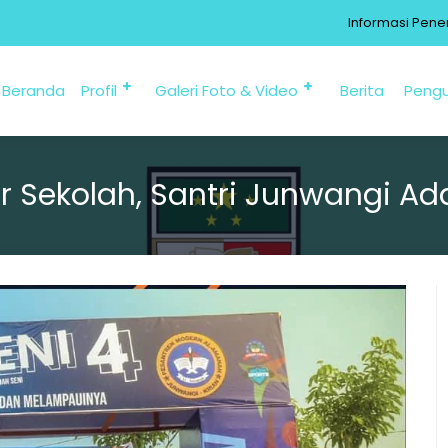
Informasi Penerimaa
Beranda
Profil
Galeri Foto & Video
Berita
Peng
ur Sekolah, Santri Junwangi Ad