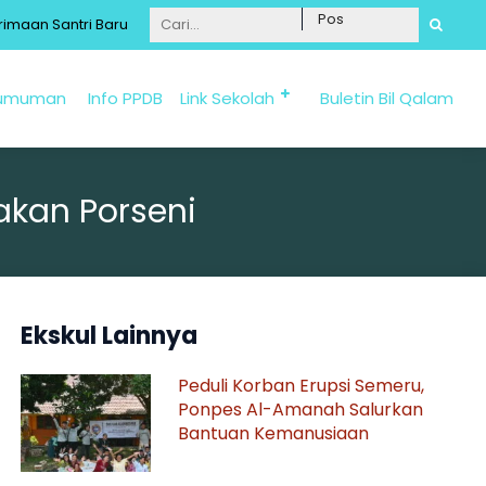
n Santri Baru 2025/2026 bisa diakses di laman psb.al-amanahjunwa
umuman
Info PPDB
Link Sekolah
Buletin Bil Qalam
akan Porseni
Ekskul Lainnya
Peduli Korban Erupsi Semeru,
Ponpes Al-Amanah Salurkan
Bantuan Kemanusiaan