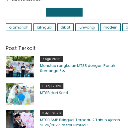
Kegiatan Sekolah
alamanah
bilingual
diklat
junwangi
modern
o
Post Terkait
7 Agu 2026
Menutup rangkaian MTSB dengan Penuh
Semangat! 🔥
6 Agu 2026
MTSB Hari Ke-4
3 Agu 2026
MTSB SMP Bilingual Terpadu 2 Tahun Ajaran
2026/2027 Resmi Dimulai!