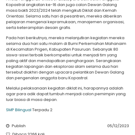
Kopastral angkatan ke-16 dan juga calon Dewan Galang
masa bakti 2023/2024 telah mengikuti Diklat dan Kemah
Orientasi. Selama satu hari di pesantren, mereka diberikan
pelajaran mengenai kepramukaan, manajemen organisasi,
serta keterampilan desain grafis.
Pada hari berikutnya, mereka melanjutkan kegiatan mereka
selama dua hari satu malam di Bumi Perkemahan Mahanaim
di Kecamatan Prigen,
Kabupaten Pasuruan. Sebanyak 80
siswa-siswi terbaik berkompetisi untuk menjadi tim yang
paling aktif dan mendapatkan penghargaan. Serangkaian
kegiatan lapangan dan eksplorasi alam selama dua hari
tersebut diakhiri dengan upacara pelantikan Dewan Galang
dan pengenalan anggota baru Kopastral.
Melalui pelaksanaan kegiatan diklat ini, harapannya adalah
agar para adik dapat tumbuh menjadi calon pemimpin yang
luar biasa di masa depan.
SMP Bilingual
Terpadu 2
Publish
05/12/2023
Dibaca 3266 kali